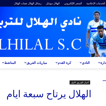
الخدمات الإعلامية
المتجر الإلكتروني
الهلال موبايل
رسائل الهلال
نغمات الهلال
ارة
النادي
كرة القدم
مباريات الفريق
المناشط
ALHILAL
أخبار الفريق الاول
الهلال يرتاح سبعة ايام
S.C