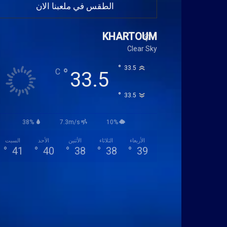
الطقس في ملعبنا الان
KHARTOUM
Clear Sky
°
33.5
°
C
33.5
°
33.5
38%
7.3m/s
10%
الأربعاء
الثلاثاء
الأثنين
الأحد
السبت
°
41
°
40
°
38
°
38
°
39