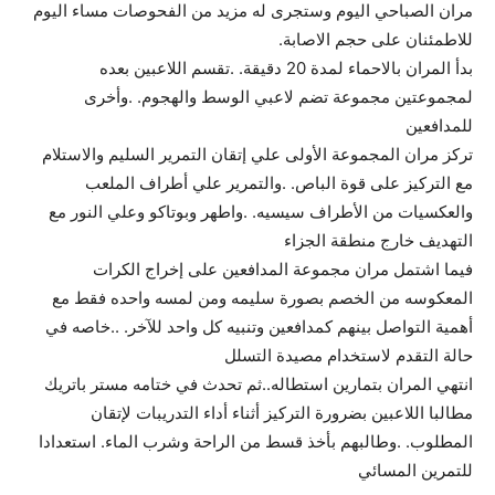
مران الصباحي اليوم وستجرى له مزيد من الفحوصات مساء اليوم
للاطمئنان على حجم الاصابة.
بدأ المران بالاحماء لمدة 20 دقيقة. .تقسم اللاعبين بعده
لمجموعتين مجموعة تضم لاعبي الوسط والهجوم. .وأخرى
للمدافعين
تركز مران المجموعة الأولى علي إتقان التمرير السليم والاستلام
مع التركيز على قوة الباص. .والتمرير علي أطراف الملعب
والعكسيات من الأطراف سيسيه. .واطهر وبوتاكو وعلي النور مع
التهديف خارج منطقة الجزاء
فيما اشتمل مران مجموعة المدافعين على إخراج الكرات
المعكوسه من الخصم بصورة سليمه ومن لمسه واحده فقط مع
أهمية التواصل بينهم كمدافعين وتنبيه كل واحد للآخر. ..خاصه في
حالة التقدم لاستخدام مصيدة التسلل
انتهي المران بتمارين استطاله..ثم تحدث في ختامه مستر باتريك
مطالبا اللاعبين بضرورة التركيز أثناء أداء التدريبات لإتقان
المطلوب. .وطالبهم بأخذ قسط من الراحة وشرب الماء. استعدادا
للتمرين المسائي