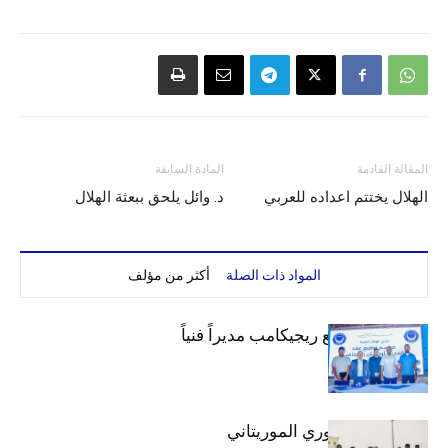
المقالة القادمة
المادة السابقة
الهلال يختتم اعداده للعربي
د. وائل يلحق ببعثة الهلال
المواد ذات الصلة
أكثر من مؤلف
الهلال يتعاقد مع ريجيكامب مديراً فنياً
الهلال بطلاً للدوري الموريتاني