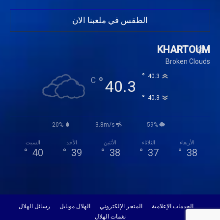
الطقس في ملعبنا الان
KHARTOUM
Broken Clouds
°
40.3
°
C
40.3
°
40.3
20%
3.8m/s
59%
الأربعاء
الثلاثاء
الأثنين
الأحد
السبت
°
40
°
39
°
38
°
37
°
38
الخدمات الإعلامية
المتجر الإلكتروني
الهلال موبايل
رسائل الهلال
نغمات الهلال