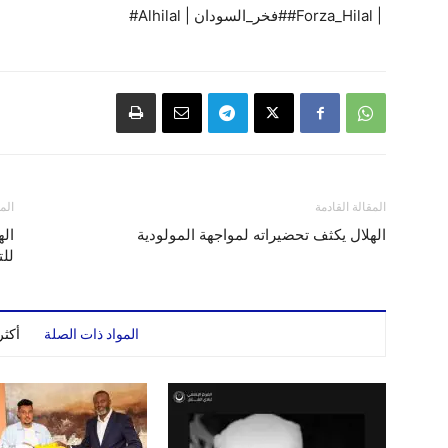
‎#Forza_Hilal | ‎#فخر_السودان | ‎#Alhilal
المقالة القادمة
الم
الهلال يكثف تحضيراته لمواجهة المولودية
اله
لل
المواد ذات الصلة
أكث