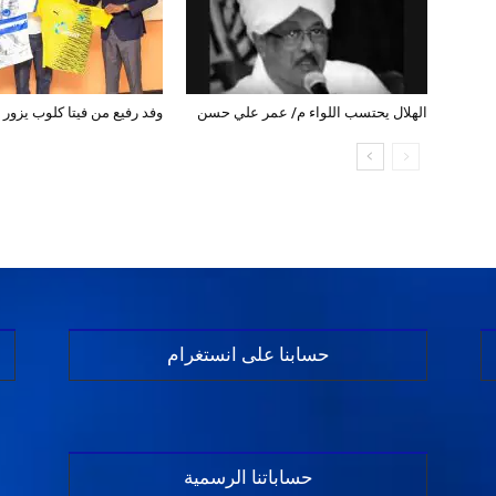
الهلال يحتسب اللواء م/ عمر علي حسن
وفد رفيع من فيتا كلوب يزور ب
حسابنا على انستغرام
حساباتنا الرسمية