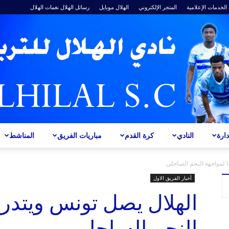
الخدمات الإعلامية
المتجر الإلكتروني
الهلال موبايل
رسائل الهلال
نغمات الهلال
ارة
النادي
كرة القدم
مباريات الفريق
المناشط
ALHILAL
ا لمواجهة النجم الساحلي
أخبار الفريق الاول
الهلال يصل تونس ويتدرب
النجم الساحلي
S.C