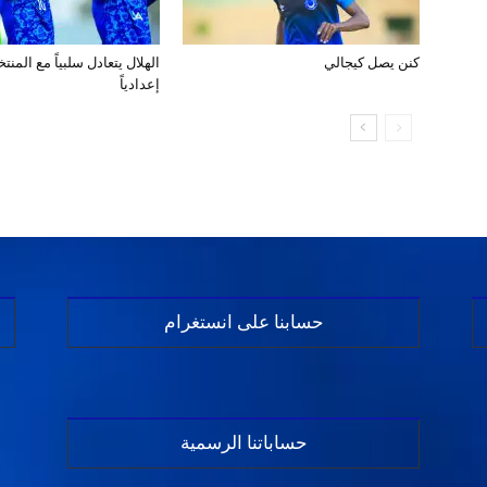
كنن يصل كيجالي
الهلال يتعادل سلبياً مع المن
إعدادياً
حسابنا على انستغرام
حساباتنا الرسمية