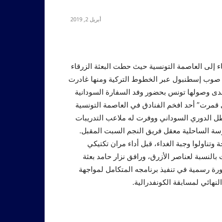
أبريل 2, 2019
ثاء إلى العاصمة التونسية حيث حطت البعثة الزرقاء
م صوب إسطنبول عبر الخطوط التركية ومنها غادرت
لدى وصولها تونس بحضور وفد السفارة السودانية
دي قمرت” أحد افخم الفنادق في العاصمة التونسية
طل الدوري السوداني ووفرت له ملاعب التدريبات
وسة الساحلية معقل فريق النجم السبت المقبل.
ناولوا وجبة الغداء، قبل أداء مران تكتيكي
النسبة لعناصر الأزرق، ورافق نزار حامد بعثة
ورة رسمية في تنفيذ برنامجه المتكامل لمواجهة
نهائي لمسابقة الكونفدرالية.