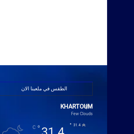
الطقس في ملعبنا الان
KHARTOUM
Few Clouds
°
31.4
°
C
31.4