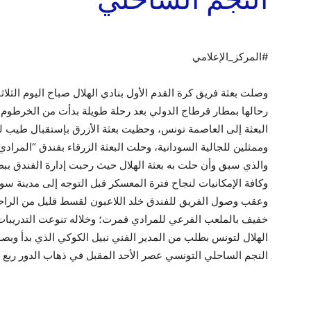
#المركز_الإعلامي
وصلت بعثة فريق كرة القدم الأول بنادي الهلال صباح اليوم الثلا
رحالها بمطار قرطاج الدولي بعد رحلة طويلة بدأت من الخرطو
البعثة إلى العاصمة تونس، وحظيت بعثة الأزرق بإستقبال طيب 
وممثلين للجالية السودانية، وحلت البعثة الزرقاء بفندق “المرا
والذي سبق وأن حلت به بعثة الهلال حيث رحبت إدارة الفندق بب
وكافة الإمكانيات لنجاح فترة المعسكر قبل التوجه إلى مدينة س
وعقب وصول الفريق للفندق خلد اللاعبون لقسط قليل من الراحة وت
خفيف بالملعب الفرعي للمرادي قمرت؛ وخلاله تنوعت التدريبات ب
الهلال لتونس بطلب من المدير الفني نبيل الكوكي الذي بدأ وبص
النجم الساحلي التونسي عصر الأحد المقبل في ذهاب الدور ربع ال