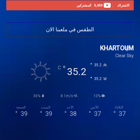
الاشتراك
5,459
المشتركين
الطقس في ملعبنا الان
KHARTOUM
Clear Sky
°
35.2
°
C
35.2
°
35.2
36%
8.1m/s
10%
الثلاثاء
الأثنين
الأحد
السبت
الجمعة
°
39
°
39
°
38
°
37
°
37