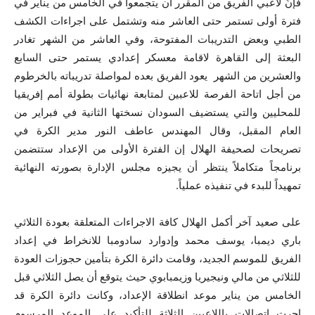
فإنّ لاعبي الفريق من المقرر أن يتجمعوا في الخامس من يناير في
فترة أولى تستمر حتى العاشر منه وتشتمل على اجراءات الكشف
الطبي وبعض التدريبات المفتوحة، وفي العاشر من الشهر تغادر
البعثة إلى القاهرة لاقامة معسكر إعدادي يستمر حتى السابع
والعشرين من الشهر يعود الفريق بعده لمواصلة تدريباته بالخرطوم
من أجل اتاحة الفرصة للاعبين لمتابعة نهائيات بطولة أمم إفريقيا
للمحليين والتي يستضيف السودان نسختها الثانية في فبراير من
العام المقبل، وقال المهندس عاطف النور مدير الكرة في
تصريحات لصحيفة الهلال إن الفترة الأولى من الإعداد ستتضمن
برنامجاً متكاملاً ينتظر أن يجيزه مجلس الإدارة بصورته النهائية
تمهيداً للبدء في تنفيذه عملياً.
على صعيد آخر أكمل الهلال كافة الاجراءات المتعلقة بعودة الثلاثي
باري ديمبا، يوسف محمد وإدوارد سادومبا للانخراط في إعداد
الفريق للموسم الجديد، وقامت دائرة الكرة بتأمين حجوزات العودة
للثلاثي من مالي ونيجيريا وزيمبابوي حيث يتوقع أن يصل الثلاثي قبل
الخامس من يناير موعد انطلاقة الإعداد، وكانت دائرة الكرة قد
اجرت اتصالات باللاعبين الثلاثة للتأكيد على الموعد المرسوم