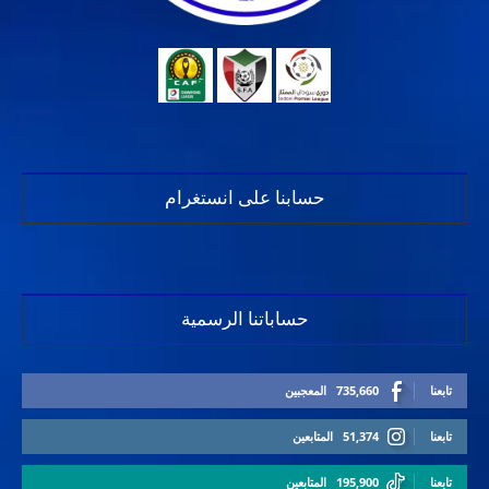
حسابنا على انستغرام
حساباتنا الرسمية
تابعنا
735,660
المعجبين
تابعنا
51,374
المتابعين
تابعنا
195,900
المتابعين