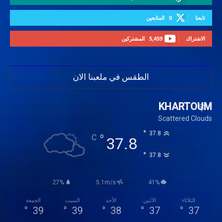
تابعنا
0
المتابعين
الاشتراك
5,459
المشتركين
الطقس في ملعبنا الان
KHARTOUM
Scattered Clouds
°
37.8
°
C
37.8
°
37.8
27%
5.1m/s
41%
الثلاثاء
الأثنين
الأحد
السبت
الجمعة
°
39
°
39
°
38
°
37
°
37