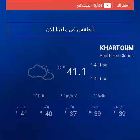
الاشتراك
5,459
المشتركين
الطقس في ملعبنا الان
KHARTOUM
Scattered Clouds
°
41.1
°
C
41.1
°
41.1
19%
5.1m/s
39%
الأربعاء
الثلاثاء
الأثنين
الأحد
السبت
°
41
°
40
°
37
°
39
°
39