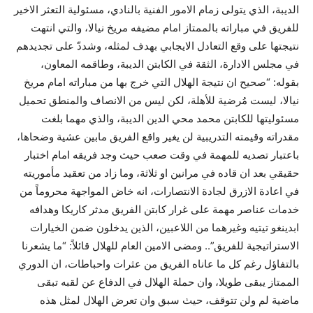
الديبة، الذي يتولى زمام الامور الفنية بالنادي، مسئولية التعثر الاخير
للفريق في مباراته بالممتاز امام مضيفه مريخ نيالا، والتي انتهت
نتيجتها على وقع التعادل الايجابي بهدف لمثله، وشددّ على تجديدهم
في مجلس الادارة، الثقة في الكابتن الديبة، وطاقمه المعاون،
بقوله: “صحيح ان نتيجة الهلال التي خرج بها من مباراته امام مريخ
نيالا، ليست مُرضية للأهلة، لكن ليس من الانصاف والمنطق تحميل
مسئوليتها للكابتن محمد محي الدين الديبة، والذي مهما بلغت
مقدراته وقيمته التدريبية لن يغير واقع الفريق مابين عشية وضحاها،
باعتبار تصديه للمهمة في وقت صعب حيث وجد فريقه امام اختبار
حقيقي بعد ان قاده في مرانين او ثلاثة، وما زاد من تعقيد مأموريته
في اعادة الازرق لجادة الانتصارات، انه خاض المواجهة محروماً من
خدمات عناصر مهمة على غرار كابتن الفريق مدثر كاريكا وهدافه
ابدينغو تيتيه وغيرهما من اللاعبين، الذين يدخلون ضمن الخيارات
الاستراتيجية للفريق”.. ومضى الامين العام للهلال قائلاً: “ما يشعرنا
بالتفاؤل رغم كل ما عاناه الفريق من عثرات واحباطات، ان الدوري
الممتاز يبقى طويلا، وان حملة الهلال في الدفاع عن لقبه تبقى
ماضية لم ولن تتوقف، حيث سبق وان تعرض الهلال لمثل هذه