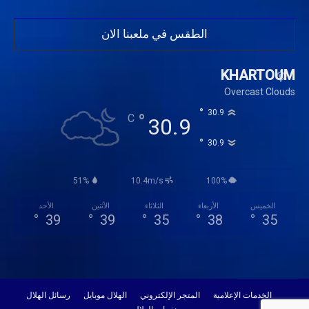
الطقس في ملعبنا الان
KHARTOUM
Overcast Clouds
°
30.9
°
C
30.9
°
30.9
51%
10.4m/s
100%
الخميس
الأربعاء
الثلاثاء
الأثنين
الأحد
°
39
°
39
°
35
°
38
°
35
الخدمات الإعلامية
المتجر الإلكتروني
الهلال موبايل
رسائل الهلال