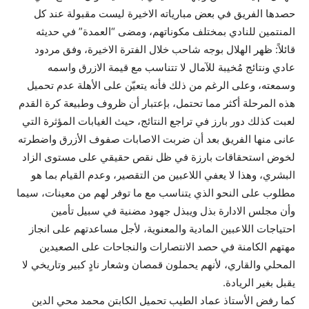
حصدها الفريق في بعض مبارياته الاخيرة ليست مقبولة عند كل
المنتمين للنادي بمختلف مكوناتهم، ومضى “العمدة” في حديثه
قائلاً: ظهر الهلال بوجه شاحب خلال الفترة الاخيرة، وفق مردود
عادي ونتائج مُخيبة للآمال لا تتناسب مع قيمة الازرق واسمه
وسمعته، وعلى الرغم من ذلك فأنه يتعيّن على الأهلة عدم تحميل
هذه المرحلة أكثر مما تحتمل، بإعتبار أن ظروف وطبيعة كرة القدم
لعبت كذلك دور بارز في تراجع النتائج، حيث الغيابات المؤثرة التي
عانى منها الفريق بعد أن ضربت الاصابات صفوف الأزرق واضطرته
لخوض استحقاقات بارزة في ظل نقص حقيقي على مستوى الزاد
البشري، وهذا لا يعفي اللاعبين من التقصير، وعدم القيام بما هو
مطلوب على النحو الذي يتناسب مع ما توفر لهم من معينات، سيما
وأن مجلس الادارة بذل ويبذل جهود مضنية في سبيل تأمين
احتياجات اللاعبين المادية والمعنوية، لأجل مساعدتهم على انجاز
مهتهم الكامنة في حصد الانتصارات والنجاحات على الصعيدين
المحلي والقاري، لأنهم يحملون قمصان وشعار نادٍ كبير وتاريخي لا
يقبل بغير الريادة.
كما رفض الأستاذ عماد الطيب تحميل الكابتن محمد محي الدين