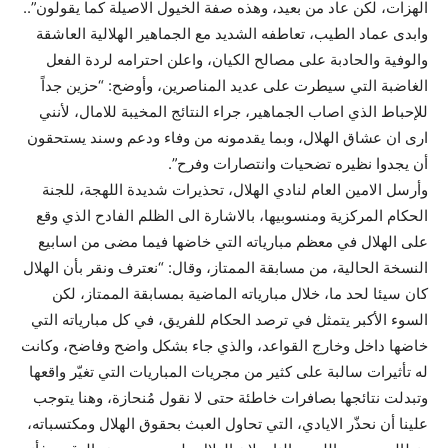
الهزات، لكن عاد من بعيد، وهذه صفة الخيول الاصيلة كما يقولون”..
وابدى عماد الطيب، تعاطفه الشديد مع الجماهير الهلالية العاشقة
والوفية والحادبة على مصالح الكيان، واعلن احترامه لردة الفعل
الغاضبة التي سيطرت على عديد المناصرين، وأوضح: “حزين جداً
للإحباط الذي اصاب الجماهير، جراء النتائج المخيبة للامال، لأنني
ارى ان عشاق الهلال، وبما يقدمونه من وفاء ودعم وسند يستحقون
أن يجدوا نظيره تضحيات وانتصارات وفرح”.
وأرسل الامين العام لنادي الهلال، تحذيرات شديدة اللهجة، للجنة
الحكام المركزية ومنسوبيها، بالاشارة الى الظلم الفادح الذي وقع
على الهلال في معظم مبارياته التي خاضها فيما مضى من اسابيع
النسخة الحالية، من مسابقة الممتاز، وقال: “نعترف ونقر بأن الهلال
كان سيئا لحد ما، خلال مبارياته الماضية بمسابقة الممتاز، لكن
السوء الأكبر يتمثل في ترصد الحكام للفريق، في كل مبارياته التي
خاضها داخل وخارج القواعد، والذي جاء بشكل واضح وفاضح، وكانت
له تأثيرات سالبة على كثير من مجريات المباريات التي تغيّر واقعها
وتبدلت نتائجها بصافرات خاطئة حتى لا نقول مُنحازة، وهنا يتوجب
علينا أن نحذّر الايادي، التي تحاول العبث بحقوق الهلال ومكتسباته،