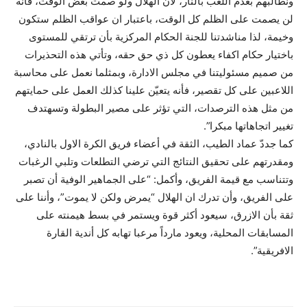
ونطالبهم بعدم اللعب بالنار، لان الهلال ولو صمت بعض الوقت، فأنه
لن يصمت على الظلم كل الوقت، باعتبار ان عواقب الظلم ستكون
وخيمة، لذا مناشدتنا للجنة الحكام المركزية بأن ترتقي للمستوى
باختيار حكام اكفاء يعطون كل ذي حق حقه، وتأتي هذه التحذيرات
من صميم مسئوليتنا في مجلس الادارة، وبمثلما نعمل على محاسبة
اللاعبين على كل تقصير، فأنه يتعيّن علينا كذلك العمل على حمايتهم
من مثل هذه الترصدات، التي تؤثر على مصير البطولة وتسهتدف
تغيير اتجاهاتها مبكرا”.
كما جددّ عماد الطيب، الثقة في أعضاء فريق الكرة الاول بالنادي،
ومقدرتهم على تحقيق النتائج التي ترضي التطلعات وتلبي الرغبات
وتتناسب مع قيمة الفريق، وأكمل: “على الجماهير الوفية أن تصبر
على الفريق، وأن تدرك ان الهلال “يمرض ولكن لا يموت”، وأننا على
ثقة بأن الازرق، سيعود أكثر قوة ويستمر في بسط هيمنته على
المسابقات المحلية، ويعود مارداً مرعبا تهابه كل أندية القارة
الافريقية”.