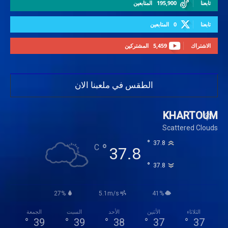
تابعنا
195,900
المتابعين
تابعنا
0
المتابعين
الاشتراك
5,459
المشتركين
الطقس في ملعبنا الان
KHARTOUM
Scattered Clouds
°
37.8
°
C
37.8
°
37.8
27%
5.1m/s
41%
الثلاثاء
الأثنين
الأحد
السبت
الجمعة
°
39
°
39
°
38
°
37
°
37