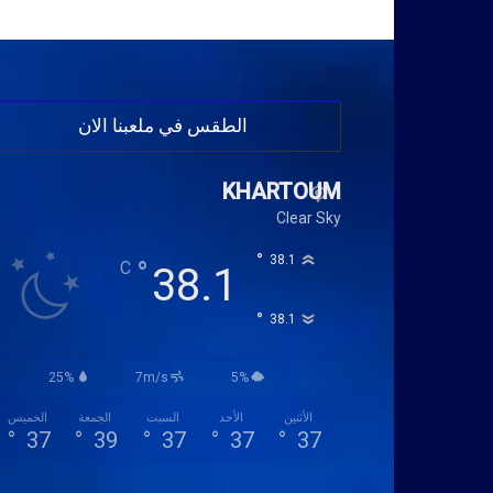
الطقس في ملعبنا الان
KHARTOUM
Clear Sky
°
38.1
°
C
38.1
°
38.1
25%
7m/s
5%
الأثنين
الأحد
السبت
الجمعة
الخميس
°
37
°
39
°
37
°
37
°
37