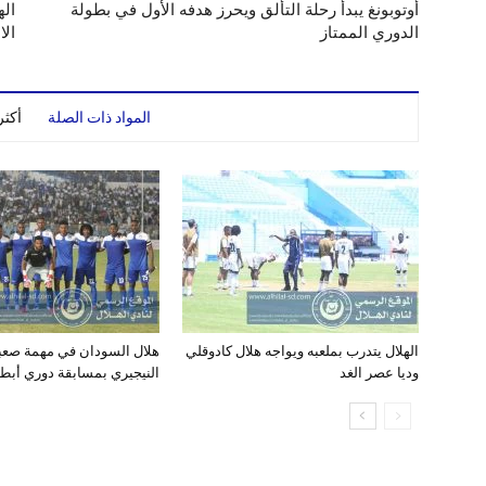
أوتوبونغ يبدأ رحلة التألق ويحرز هدفه الأول في بطولة
اله
الدوري الممتاز
الاسب
المواد ذات الصلة
أكث
الهلال يتدرب بملعبه ويواجه هلال كادوقلي
هلال السودان في مهمة صعبة 
وديا عصر الغد
النيجيري بمسابقة دوري أبطا