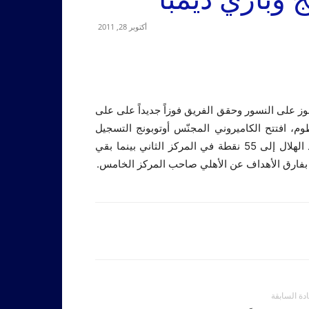
أكتوبر 28, 2011
وز على النسور وحقق الفريق فوزاً جديداً على على
م، افتتح الكاميروني المجنّس أوتوبونج التسجيل
للهلاال وأضاف باري ديمبا الهدف الثاني، ورفعت النتيجة رصيد الهلال إلى 55 نقطة في المركز الثاني بينما بقي
ادة السابقة