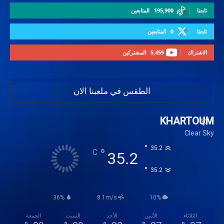
تابعنا
195,900
المتابعين
تابعنا
0
المتابعين
الاشتراك
5,459
المشتركين
الطقس في ملعبنا الان
KHARTOUM
Clear Sky
°
35.2
°
C
35.2
°
35.2
36%
8.1m/s
10%
الثلاثاء
الأثنين
الأحد
السبت
الجمعة