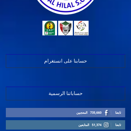
حسابنا على انستغرام
حساباتنا الرسمية
تابعنا
735,660
المعجبين
تابعنا
51,374
المتابعين