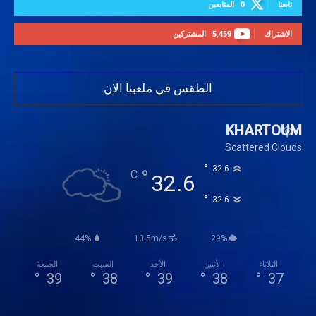
تابعنا
0
المتابعين
الاشتراك
5,459
المشتركين
الطقس في ملعبنا الان
KHARTOUM
Scattered Clouds
°
32.6
°
C
32.6
°
32.6
44%
10.5m/s
29%
الثلاثاء
الأثنين
الأحد
السبت
الجمعة
°
39
°
38
°
39
°
38
°
37