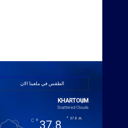
الطقس في ملعبنا الان
KHARTOUM
Scattered Clouds
°
37.8
°
C
37.8