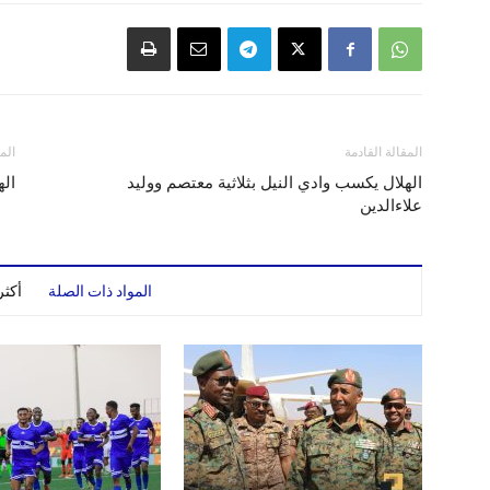
المقالة القادمة
الم
الهلال يكسب وادي النيل بثلاثية معتصم ووليد
اله
علاءالدين
المواد ذات الصلة
أكث