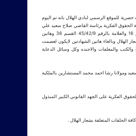
 حصرية للموقع الرسمي لنادي الهلال بانه تم اليوم
عوة رقم 7 المرفوعة في محكمة الحقوق الفكرية برئاسة القاضي صلاح سعيد علي
اصدار قرار بالغاء تسجيل الشهادتين بالارقام 45/38/1 القسم 16 والعلامة بالرقم 45/42/9 القسم 36 وهاتين
الهلال وبالغاء هاتين الشهادتين لايكون لعصمت
لكتب والمغلفات والاجنده وكل وسائل الدعاية
عيد ومولانا رشا احمد محمد المستشارين بالملكية
وق الفكرية على الجهد القانوني الكبير المبذول
فة الحلقات المتعلقة بشعار الهلال .