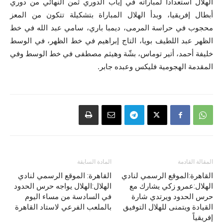
الهلال استعداداً لمباراته في إياب الدوري ثمن النهائي من دوري
أبطال إفريقيا، وبدأ الهلال المباراة بتشكيلة تتكون من المعز
محجوب في حراسة المرمى، ديمبا باري، سامي عبد الله في خط
الظهر عبد اللطيف بويا، التاج إبراهيم في خط الظهر، في الوسط
خليفة أحمد، أتير توماس، بشّة وهيثم مصطفى في خط الوسط وفي
المقدمة الهجومية فليكس وعبده جابر.
المقالة القادمة
المادة السابقة
القاهرة:الموقع الرسمي لنادي
القاهرة: الموقع الرسمي لنادي
الهلال:عمرو زكي يشارك مع
الهلال:الهلال يواجه حرس الحدود
حرس الحدود ويرتدي شارة
في السادسة من مساء اليوم
القيادة ويتمنى للهلال التوفيق
بالملعب الفرعي لاستاد القاهرة
إفريقياً