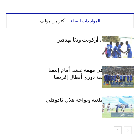
المواد ذات الصلة
أكثر من مؤلف
الهلال يفوز على أركويت وديًا بهدفين
هلال السودان في مهمة صعبة أمام إنيمبا
النيجيري بمسابقة دوري أبطال إفريقيا
الهلال يتدرب بملعبه ويواجه هلال كادوقلي
وديا عصر الغد