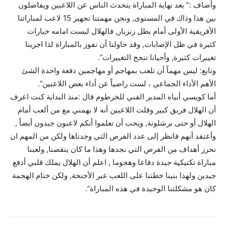
وأضاف :” بعد نهاية المباراة يتحدث الناس عن اللاعبين ويفاضلون
بين هذا وذاك في المستوى, ونحن مهمتنا تجهيز 15 لاعب لمباراتنا
الأفريقية الأولى أمام بطل زنزبار, فالهلال ليست امامه خيارات
كثيرة في ظل الإصابات, وقد حاولنا أن نفوز بالمباراة لذا اجرينا
تغييرات كثيرة, وأحيانا تنجح التغييرات”.
وتابع: ليس مهماً أن تلعب بمهاجم أو مهاجمين دفعة واحدة الشئ
الأهم الأداء الجماعي ، لست راضياً عن أداء بعض اللاعبين”.
أما كويسي أبياه المدير الفني للخرطوم قال :منذ البداية كنت اعرف
أن الهلال فريق كبير وقلت اللاعبين أنه لا يهمني مع من ألعب أمام
الهلال أو حتى برشلونة, ويجب أن تعلموا أنكم لاعبون جيدون أيضاً ,
وأعتقد أنهم فانظر إلى عدد الفرص التي وجدناها ولكن من المهم ان
نحرز أهداف من الفرص التي نجدها وهذا ما كان ينقصنا, ولعبنا
مباراة تكتيكية جيدة دفاعا وهجوما , اعلم أن الهلال يملك قلبي أدفع
جيدين ولهذا بنينا خطتنا على اللعب عبر الأجنحة, ولكن ختام الهجمة
كان هو مشكلتنا الوحيدة في هذه المباراة”.