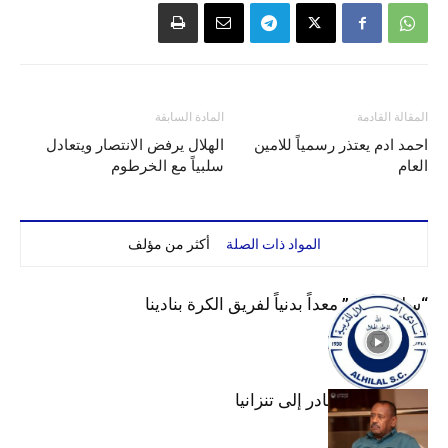
المقالة القادمة
المادة السابقة
احمد ادم يعتذر رسمياً للامين
الهلال يرفض الانتصار ويتعادل
العام
سلبياً مع الخرطوم
المواد ذات الصلة
أكثر من مؤلف
“سليم لبرق” معداً بدنياً لفريق الكرة بنادينا
عبد المهيمن يغادر إلى تنزانيا