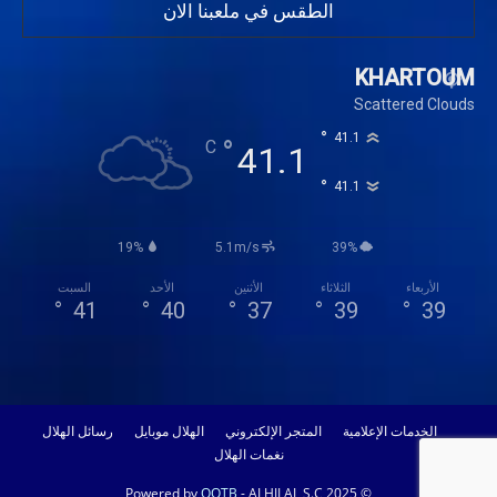
الطقس في ملعبنا الان
KHARTOUM
Scattered Clouds
°
41.1
°
C
41.1
°
41.1
19%
5.1m/s
39%
الأربعاء
الثلاثاء
الأثنين
الأحد
السبت
°
41
°
40
°
37
°
39
°
39
الخدمات الإعلامية
المتجر الإلكتروني
الهلال موبايل
رسائل الهلال
نغمات الهلال
OOTB
- ALHILAL S.C 2025
© Powered by