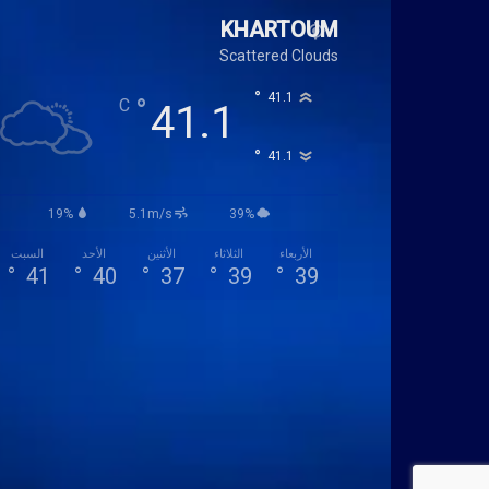
KHARTOUM
Scattered Clouds
°
41.1
°
C
41.1
°
41.1
19%
5.1m/s
39%
الأربعاء
الثلاثاء
الأثنين
الأحد
السبت
°
41
°
40
°
37
°
39
°
39