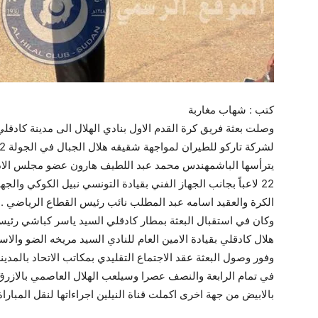
كتب : شهاب مغاربة
وصلت بعثة فريق كرة القدم الاول بنادي الهلال الى مدينة كادقل
يترأسها الباشمهندس محمد عبد اللطيف هارون عضو مجلس الادارة
22 لاعباً بجانب الجهاز الفني بقيادة التونسي نبيل الكوكي وال
الكرة والعقيد اسامه عبد المطلب نائب رئيس القطاع الرياضي .
وكان في استقبال البعثة بمطار كادقلي السيد ياسر كباشي رئي
هلال كادقلي بقيادة الامين العام للنادي السيد مريخه الضو والاس
وفور وصول البعثة عقد الاجتماع التقليدي بمكاتب الاتحاد بالمدي
في تمام الرابعة والنصف عصرا وسيلعب الهلال العاصمي بالازرق
بالابيض من جهة اخرى اكملت قناة النيلين اجراءاتها لنقل المباراة