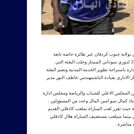
ي بولاية جنوب كردفان عبر طائرة خاصة تابعة
لشركة تاركو للطيران لمواجهة شقيقه هلال الجبال في الجولة 22 لدوري سوداني الممتاز وحلت البعثة التي
 باستراحة تطوير الخدمة المدنية وتضم البعثة
جهاز الاداري بقيادة الباشمهندس عاطف النور مدير
س المجلس الاعلي للشباب والرياضة ومجلس ادارة
تاذ كمال تيبو امين المال وعدد من المسؤولين .
نة حيث تقرر لعب المباراة بملعب كادقلي القديم
 بينما سيلعب مستضيف المباراة هلال كادقلي
 مباشرة .