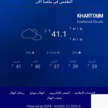
الطقس في ملعبنا الان
KHARTOUM
Scattered Clouds
°
41.1
°
C
41.1
°
41.1
19%
5.1m/s
39%
الأربعاء
الثلاثاء
الأثنين
الأحد
السبت
°
41
°
40
°
37
°
39
°
39
الخدمات الإعلامية
المتجر الإلكتروني
الهلال موبايل
رسائل الهلال
نغمات الهلال
OOTB
- ALHILAL S.C 2025
© Powered by