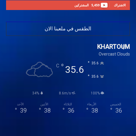
الاشتراك
5,459
المشتركين
الطقس في ملعبنا الان
KHARTOUM
Overcast Clouds
°
35.6
°
C
35.6
°
35.6
34%
8.6m/s
100%
الخميس
الأربعاء
الثلاثاء
الأثنين
الأحد
°
39
°
38
°
36
°
38
°
36