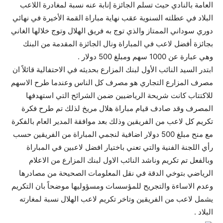
العامة بالنادي حيث تسلم الجائزة إنابة عنه نسبة لمغادرة اللاعب
البلاد في عطلته السنوية عقب نهاية مباراة القمة الأخيرة في نهائي
دوري سوداني الممتاز والذي توج به فريق الهلال وتوج خلالها الغاني
بجائزة أفضل لاعب في المباراة ونال الجائزة المقدمة من البنك
وهي عبارة عن 1000 سهم ومبلغ 500 دولار .
ابتدر السيد النائب الأول لبنك المزارع بحديثه في الاحتفالية قائلاً ان
مصرف المزارع التجاري هو مصرف كل الناس وعندما طرح الاسهم
للاكتتاب كانت شريحة الرياضيين ضمن الشرائح التي استهدفها
المصرف وقد صادف قيام مباراة هلال مريخ لذلك تم طرح فكرة
تكريم كل لاعب من الفريقين وذلك بعد موافقة المدير العام بالفكرة
مع منح مبلغ 500 دولار اضافية لنجمي المباراة من الفريقين حسب
رأي اللجنة الفنية والتي تعني باختيار افضل لاعبين في المباراة
وبالفعل تم تكريم وناشد النائب الاول لبنك المزارع من الاعلام
الرياضي بتوخي الدقة في نقل المعلومات الصحيحة من مصادرها
وعدم الاساءة والتجريح للمؤسسات ومسؤوليها موضحاً بان التكريم
يشمل لاعب من الفريقين وتاخر تكريم لاعب الهلال نسبة لمغارته
البلاد .