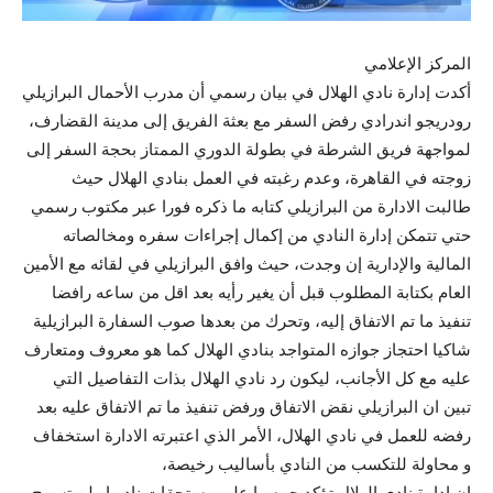
المركز الإعلامي
أكدت إدارة نادي الهلال في بيان رسمي أن مدرب الأحمال البرازيلي
رودريجو اندرادي رفض السفر مع بعثة الفريق إلى مدينة القضارف،
لمواجهة فريق الشرطة في بطولة الدوري الممتاز بحجة السفر إلى
زوجته في القاهرة، وعدم رغبته في العمل بنادي الهلال حيث
طالبت الادارة من البرازيلي كتابه ما ذكره فورا عبر مكتوب رسمي
حتي تتمكن إدارة النادي من إكمال إجراءات سفره ومخالصاته
المالية والإدارية إن وجدت، حيث وافق البرازيلي في لقائه مع الأمين
العام بكتابة المطلوب قبل أن يغير رأيه بعد اقل من ساعه رافضا
تنفيذ ما تم الاتفاق إليه، وتحرك من بعدها صوب السفارة البرازيلية
شاكيا احتجاز جوازه المتواجد بنادي الهلال كما هو معروف ومتعارف
عليه مع كل الأجانب، ليكون رد نادي الهلال بذات التفاصيل التي
تبين ان البرازيلي نقض الاتفاق ورفض تنفيذ ما تم الاتفاق عليه بعد
رفضه للعمل في نادي الهلال، الأمر الذي اعتبرته الادارة استخفاف
و محاولة للتكسب من النادي بأساليب رخيصة،
ان ادارة نادي الهلال تؤكد حرصها علي مستحقات ناديها ولن تسمح