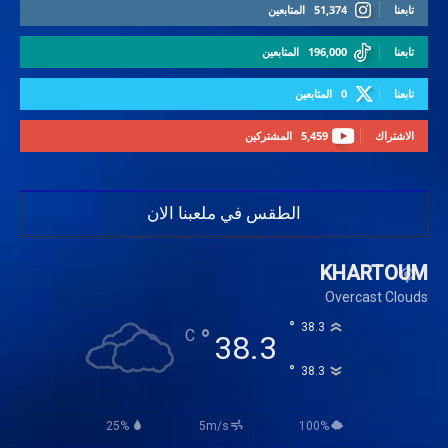
تابعنا
51,374
المتابعين
تابعنا
196,000
المتابعين
تابعنا
0
المتابعين
الاشتراك
5,459
المشتركين
الطقس في ملعبنا الان
KHARTOUM
Overcast Clouds
°
38.3
°
C
38.3
°
38.3
25%
5m/s
100%