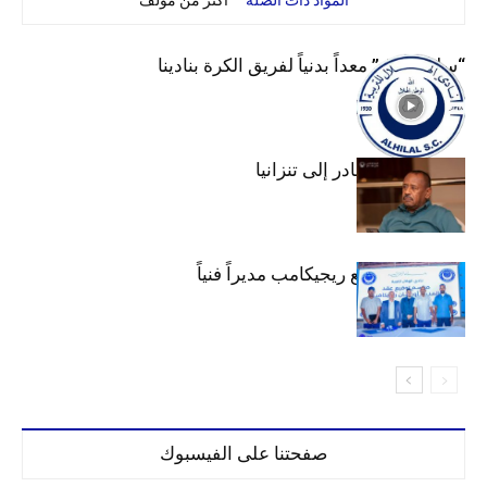
“سليم لبرق” معداً بدنياً لفريق الكرة بنادينا
عبد المهيمن يغادر إلى تنزانيا
الهلال يتعاقد مع ريجيكامب مديراً فنياً
صفحتنا على الفيسبوك