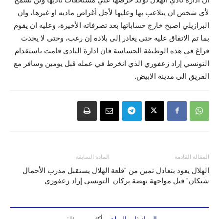
لأي شخص ان يتلاعب بها وعليها لأجل أغراض ماديه او غيرها، وان
البرازيلي اصبح خارج حساباتها بعد تصرفاته الأخيرة، وعليه ان يقوم
بما تم الاتفاق عليه حتى يغادر إلى بلاده إن رغب، وحتى لا يحدث
فراغ في هذه الوظيفة الحساسة فان ادارة النادي قامت باستقدام
التونسي إراد زعفوري الذي انخرط في عمله قبل يومين وسافر مع
الفريق الى مدينة الابيض.
المقالة القادمة
المادة السابقة
الهلال يعود بتعادل ثمين من "قلعة
الهلال يستقبل مدرب الأحمال
شيكان" قبل مواجهة نهضة بركان
التونسي إراد زعفوري
المواد ذات الصلة
أكثر من مؤلف