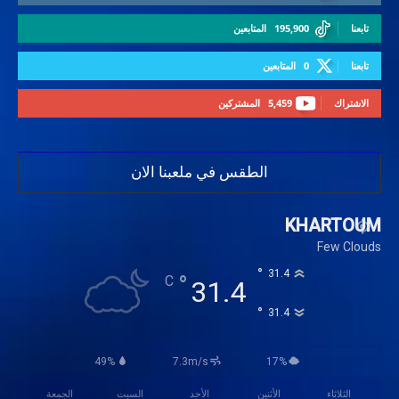
تابعنا
195,900
المتابعين
تابعنا
0
المتابعين
الاشتراك
5,459
المشتركين
الطقس في ملعبنا الان
KHARTOUM
Few Clouds
°
31.4
°
C
31.4
°
31.4
49%
7.3m/s
17%
الثلاثاء
الأثنين
الأحد
السبت
الجمعة