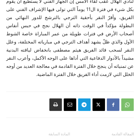
لنادي الهلال عقب لقاء الأمس إن الجهاز الفني لا يستطيع أن يقوم
بكل شيء في فترة ال11 يوماً التي تولى فيها الإشراف الفني على
الفريق، وأقرّ النقر بأحقية الترجي بالترشج للدور النهائي من
البطولة مؤكداً في الوقت ذاته أن الهلال نجح في حبس أنفاس
أصحاب الأرض في فترات طويلة من عمر المباراة خاصة الشوط
الأول والذي ظلّ يشهد أهداف الترجي في مبارياته المختلفة، وعلل
النقر لسحب قائد الفريق هيثم مصطفى بانخفاض لياقته البدنية
مشيداً بالأدوار الدفاعية التي أداها على الوجه الأكمل، وأعرب النقر
عن تمنياته أن ينجح خلال الفترة القادمة في معالجة العديد من أوجه
الخلل التي لازمت أداء الفريق خلال الفترة الماضية.
المقالة القادمة
المادة السابقة