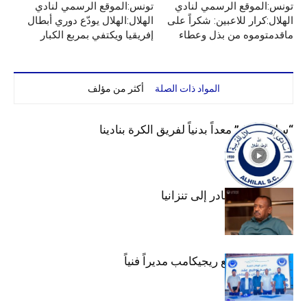
تونس:الموقع الرسمي لنادي
تونس:الموقع الرسمي لنادي
الهلال:كرار للاعبين: شكراً على
الهلال:الهلال يودّع دوري أبطال
ماقدمتوموه من بذل وعطاء
إفريقيا ويكتفي بمربع الكبار
المواد ذات الصلة
أكثر من مؤلف
“سليم لبرق” معداً بدنياً لفريق الكرة بنادينا
عبد المهيمن يغادر إلى تنزانيا
الهلال يتعاقد مع ريجيكامب مديراً فنياً