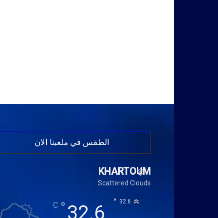
الطقس في ملعبنا الان
KHARTOUM
Scattered Clouds
°
32.6
°
C
32.6