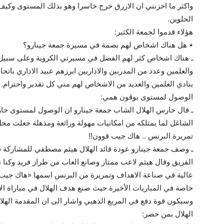
واكثر ما احزنني ان الازرق خرج خاسرا وهو بذلك المستوى وكيف لا
الحلوين.
هؤلاء قدموا لجمعة الكثير:
٭ هل هناك اشخاص لهم بصمة في مسيرة جمعة جينارو؟
ـ هناك اشخاص كثر لهم الفضل في مسيرتي الكروية وعلى سبيل 
والعلمين وعدد من المدربين والاداريين ابرزهم عبيد الاداري بات
بنادي العلمين والعديد من الاشخاص لهم مني كل تقدير واحترام.
الوصول لمستوى بوڤون همي:
ـ قال حارس الهلال الشاب جمعة جينارو ان الوصول لمستوى حا
الشاغل لما يمتلكه من امكانيات مهولة ورائعة ومذهلة جعلت محل 
تمريرة البرنس .. هاك جيب قوون!!
ـ وصف جمعة جينارو عودة قائد الهلال هيثم مصطفي للمشاركة في
الفريق وقال هيثم لاعب ممتاز وصانع العاب من طراز فريد وكنا ن
عالية في صناعة الاهداف وتمريرة من البرنس اسمها «هاك جي
خاصة في المباريات الأخيرة حيث صنع هدف الهلال في مباراة الا
وسيكون قوة دفع في المربع الذهبي واشار الى ان المقدمة الهلا
الهلال بمن حضر: