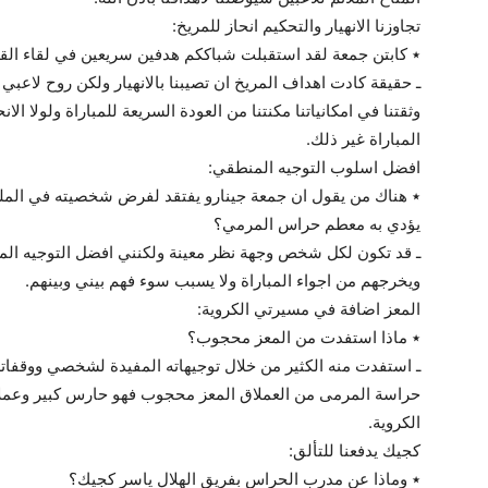
تجاوزنا الانهيار والتحكيم انحاز للمريخ:
٭ كابتن جمعة لقد استقبلت شباككم هدفين سريعين في لقاء ال
ـ حقيقة كادت اهداف المريخ ان تصيبنا بالانهيار ولكن روح لاعبي
وثقتنا في امكانياتنا مكنتنا من العودة السريعة للمباراة ولولا الا
المباراة غير ذلك.
افضل اسلوب التوجيه المنطقي:
٭ هناك من يقول ان جمعة جينارو يفتقد لفرض شخصيته في الم
يؤدي به معطم حراس المرمي؟
ـ قد تكون لكل شخص وجهة نظر معينة ولكنني افضل التوجيه المنط
ويخرجهم من اجواء المباراة ولا يسبب سوء فهم بيني وبينهم.
المعز اضافة في مسيرتي الكروية:
٭ ماذا استفدت من المعز محجوب؟
ـ استفدت منه الكثير من خلال توجيهاته المفيدة لشخصي ووقفات
حراسة المرمى من العملاق المعز محجوب فهو حارس كبير وعمل
الكروية.
كجيك يدفعنا للتألق:
٭ وماذا عن مدرب الحراس بفريق الهلال ياسر كجيك؟