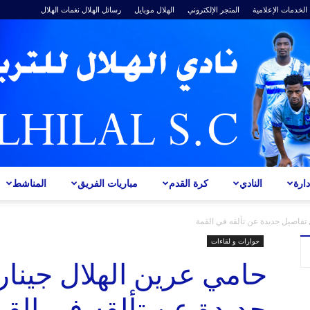
الخدمات الإعلامية
المتجر الإلكتروني
الهلال موبايل
رسائل الهلال
نغمات الهلال
ارة
النادي
كرة القدم
مباريات الفريق
المناشط
ALHILAL
 تفاصيل جديدة عن تألقه في القمة
حوارات و لقاءات
حامي عرين الهلال جينار
جديدة عن تألقه في القم
S.C