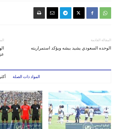
المقالة القادمة
الم
الوحده السعودي يشيد ببشه ويؤكد استمراريته
اله
عز
المواد ذات الصلة
أكث