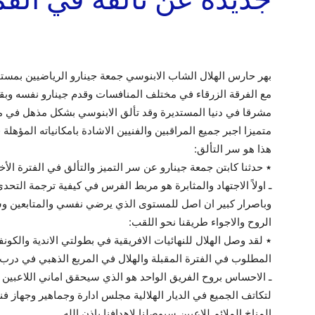
بهر حارس الهلال الشاب الابنوسي جمعة جينارو الرياضيين بمست
مع الفرقة الزرقاء في مختلف المنافسات وقدم جينارو نفسه وب
مشرقا في دنيا المستديرة وقد تألق الابنوسي بشكل مذهل في مبا
متميزا اجبر جميع المراقبين والفنيين الاشادة بامكانياته المؤه
هذا هو سر التألق:
٭ حدثنا كابتن جمعة جينارو عن سر التميز والتألق في الفترة الأخ
ـ اولاً الاجتهاد والمثابرة هو مربط الفرس في كيفية ترجمة التح
وباصرار كبير ان اصل للمستوى الذي يرضي نفسي والمتابعين وسا
الروح والاجواء طريقنا نحو اللقب:
٭ لقد وصل الهلال للنهائيات الافريقية في بطولتي الاندية والك
المطلوب في الفترة المقبلة والهلال في المربع الذهبي في درب 
ـ الاحساس بروح الفريق الواحد هو الذي سيحقق اماني اللاعبين و
لتكاتف الجميع في الديار الهلالية مجلس ادارة وجماهير وجهاز فن
المناخ الملائم للاعبين سيوصلنا لاهدافنا باذن الله.