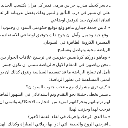
ـ ياسر كجيك مدرب حراس مرمى قدير كل مران نكتسب الجديد م
على ان نسير في درب التألق والتميز وذلك بفضل تدريباته الرائعة 
اتفاق التعاون جيد لتوفيق اوضاعي:
٭ كابتن جمعة جينارو ماهو وقع توقيع حكومتي السودان وجنوب ا
ـ وقع جيد وجميل وآمل ان يتوج ذلك بتوفيق اوضاعي للاستفادة من
المسيرة الكروية الظافرة في السودان.
الرياضة محبة وتواصل وتسامح:
٭ وماهو دوركم كرياضيين جنوبيين في ترسيخ علاقات الجوار بي
ـ نحن رياضيين في المقام الاول فالرياضة نتمنى ان تكون جسرا 
نأمل ان تصلح الرياضة ما قد تفسده السياسة ونتوق كذلك ان يو
اتمنى المساهمة في تطور الرياضة:
٭ كيف ترى مشوارك مع منتخب جنوب السودان؟
ـ يسير بخطى حثيثة نحو التقدم وتم استدعائي في الشهور الماضية
لهم ترتيباتهم وتحركاتهم لمزيد من التجارب الاحتكاكية واتمنى ا
فرحت لهذا وحزنت لهذا!!
٭ ما الذي افرحك واحزنك في لقاء القمة الأخير؟
ـ افرحني الروح والجدية التي ادوا بها زملائي المباراة وكذلك الهد