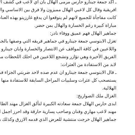
ـ اكد جمعة جينارو حارس مرمى الهلال بان اي لاعب في كشف الازر
افريقية وقال كل لاعبي الهلال مميزون ولا فرق بين الاساسي وال
كانت مفاجأة للجميع لانهم لم يتوقعوا ان يدفع غارزيتو بهذه الع
مباراة كبيرة رغم الخسارة والهلال بمن حضر.
جماهير الهلال فهم عميق ووفاء نادر:
تغزل الابنوسي جمعة جينارو في جماهير فريقه التي وصفها بالجما
واللاعبين في كافة المواقف عن الانتصار والخسارة وابان جينارو 
الفريق الأخيرة وهي تؤازر وتشجع اللاعبين في احلك اللحظات مما 
لابد من الاستفادة من العثرات:
ـ قال الابنوسي جمعة جينارو ان عدم صده لاحد ضربتي الجزاء في 
يستصحب كل عثرات وسلبيات المراحل السابقة للاستفادة منها ف
الهلالية.
الغزال ملك الصواريخ:
ابدى حارس الهلال جمعة سعادته الكبيرة لتألق الغزال مهند الطا
مهند لاعب مهاري وفنان وصاحب يسارية حارقة وقد احرز اجمل الا
جماهير الهلال خرجت منتشية للعرض الذي قدمه الازرق وكذلك