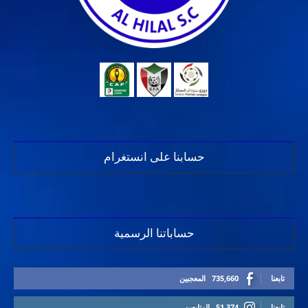
حسابنا على انستغرام
حساباتنا الرسمية
تابعنا
735,660
المعجبين
تابعنا
51,374
المتابعين