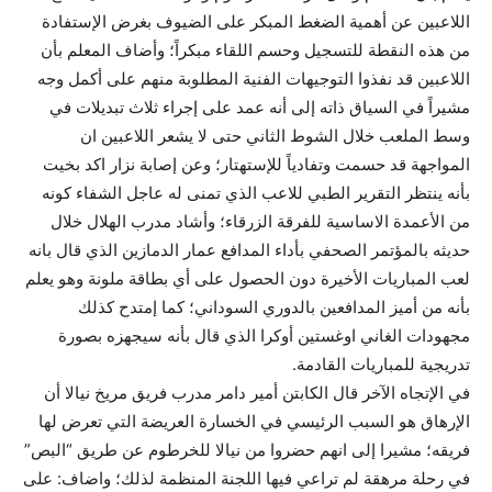
اللاعبين عن أهمية الضغط المبكر على الضيوف بغرض الإستفادة
من هذه النقطة للتسجيل وحسم اللقاء مبكراً؛ وأضاف المعلم بأن
اللاعبين قد نفذوا التوجيهات الفنية المطلوبة منهم على أكمل وجه
مشيراً في السياق ذاته إلى أنه عمد على إجراء ثلاث تبديلات في
وسط الملعب خلال الشوط الثاني حتى لا يشعر اللاعبين ان
المواجهة قد حسمت وتفادياً للإستهتار؛ وعن إصابة نزار اكد بخيت
بأنه ينتظر التقرير الطبي للاعب الذي تمنى له عاجل الشفاء كونه
من الأعمدة الاساسية للفرقة الزرقاء؛ وأشاد مدرب الهلال خلال
حديثه بالمؤتمر الصحفي بأداء المدافع عمار الدمازين الذي قال بانه
لعب المباريات الأخيرة دون الحصول على أي بطاقة ملونة وهو يعلم
بأنه من أميز المدافعين بالدوري السوداني؛ كما إمتدح كذلك
مجهودات الغاني اوغستين أوكرا الذي قال بأنه سيجهزه بصورة
تدريجية للمباريات القادمة.
في الإتجاه الآخر قال الكابتن أمير دامر مدرب فريق مريخ نيالا أن
الإرهاق هو السبب الرئيسي في الخسارة العريضة التي تعرض لها
فريقه؛ مشيرا إلى انهم حضروا من نيالا للخرطوم عن طريق “البص”
في رحلة مرهقة لم تراعي فيها اللجنة المنظمة لذلك؛ واضاف: على