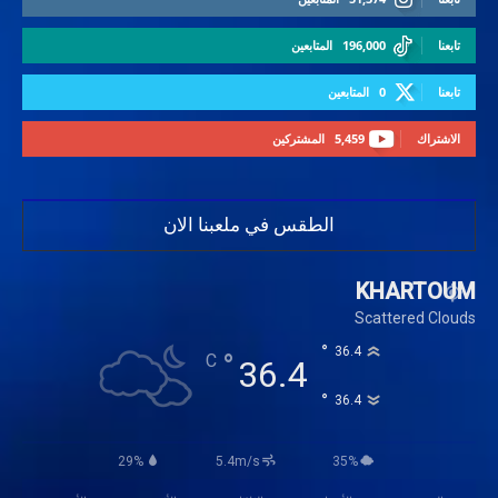
تابعنا
196,000
المتابعين
تابعنا
0
المتابعين
الاشتراك
5,459
المشتركين
الطقس في ملعبنا الان
KHARTOUM
Scattered Clouds
°
36.4
°
C
36.4
°
36.4
29%
5.4m/s
35%