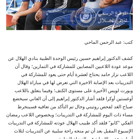
كتب: عبد الرحمن الماحي
كشف الدكتور إبراهيم حسين رئيس الوحدة الطبية بنادي الهلال عن
موعد عودة اللاعبين المصابين للمشاركة في التمارين؛ وقال أن
اللاعب نزار حامد يحتاج لعشرة أيام حتى يعود للمشاركة في
التدريبات بعد الإصابة الاخيرة التي تعرض لها في مباراة الهلال
وبورت لويس الأخيرة على مستوى الكتف؛ وفيما يتعلق باللاعب
أوغستين أوكرا فلقد أشار الدكتور إبراهيم إلى أن الغاني سيخضع
صباح الغد لفحص روتيني وحال تم التأكد من تعافيه فسينخرط
مساء ذات اليوم للمشاركة في التدريبات؛ وبخصوص اللاعب رمضان
الفكي “كابو” فلقد أكد طبيب الهلال عودته للمشاركة في التدريبات
الإسبوع المقبل بعد أن تم منحه راحة سلبية عن التدريبات لثلاث
أسابيع عقب الإصابة في العضلة الضامة.