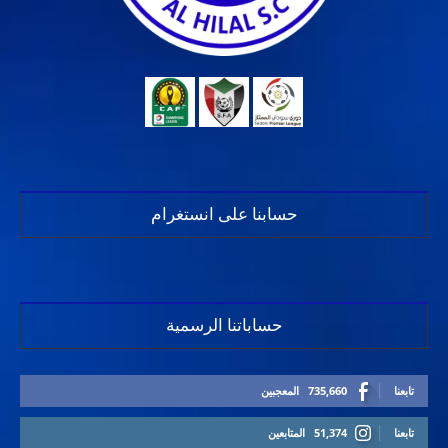
حسابنا على انستغرام
حساباتنا الرسمية
تابعنا
735,660
المعجبين
تابعنا
51,374
المتابعين