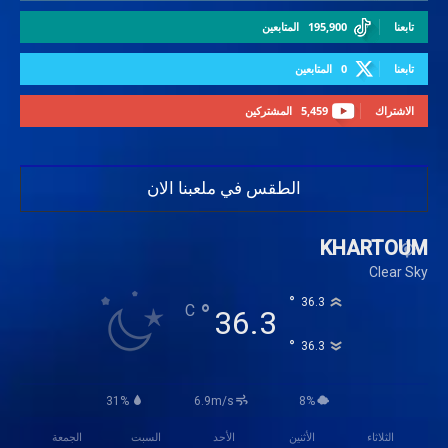
تابعنا
195,900
المتابعين
تابعنا
0
المتابعين
الاشتراك
5,459
المشتركين
الطقس في ملعبنا الان
KHARTOUM
Clear Sky
°
36.3
°
C
36.3
°
36.3
31%
6.9m/s
8%
الثلاثاء
الأثنين
الأحد
السبت
الجمعة