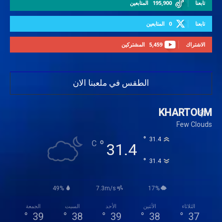
تابعنا
195,900
المتابعين
تابعنا
0
المتابعين
الاشتراك
5,459
المشتركين
الطقس في ملعبنا الان
KHARTOUM
Few Clouds
°
31.4
°
C
31.4
°
31.4
49%
7.3m/s
17%
الثلاثاء
الأثنين
الأحد
السبت
الجمعة
°
39
°
38
°
39
°
38
°
37