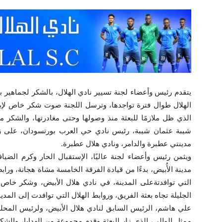
يتقدم رئيس وأعضاء لجنة تسيير نادي الهلال، بالشكر لجماهير ب
الهلال طوال فترة تواجدها، وترسل اللجنة صوت شكر خاص لإبن ا
الذي ظل ملازمًا للبعثة منذ وصولها وحتى مغادرتها، والشكر م
شيبة عثمان شيبة، رئيس نادي حي العرب بورتسودان، على زيار
مدينتي عطبرة والدامر، ونادي هلال عطبرة.
ويثمن رئيس وأعضاء لجنة عاليًا، الإستقبال الحار وكرم الضياف
مدينة الأُبيض، بدءًا من قيادة الفرقة الخامسة مشاة هجانة، وراب
التي توافدتةعلى المدينة، في نادي هلال الأبيض، وشكر خاص
الجليلة تجاه بعثة الفريق، وروابط الهلال التي توافدت إلى المد
علي هاشم، الرئيس السابق لنادي هلال الأبيض، ولرئيس المحل
ممثل الوالي، الذي زار البعثة وقدم محموعة من الهدايا، والشكر