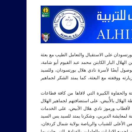
ورتسودان على الاستقبال والتعامل الطيب مع بعثة
لهلال البار الكابتن محمد عبد القيوم أبو شامة،
وصول أيضًا لأسرة نادي هلال بورتسودان، وللسيد
ته ووقفته مع البعثة، كما يمتد الشكر لجماهير
ة والحفاوة الكبيرة التي لاقاها من كافة قطاعات
طة الهلال بالأُبيض، على استضافتهم لجماهير الهلال
 لأقطاب ورموز نادي هلال الأبيض، على الخدمات
ينة لمعايشة الديربي، وشكرنا يمتد للسيد يس السيد
س الأعلى للشباب والرياصة بولاية شمال كردفان،
 لجميع الإدارات والعاملين بالفنادق التي حلت بها