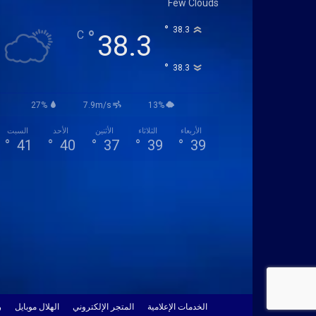
Few Clouds
°
38.3
°
C
38.3
°
38.3
27%
7.9m/s
13%
الأربعاء
الثلاثاء
الأثنين
الأحد
السبت
°
41
°
40
°
37
°
39
°
39
الخدمات الإعلامية
المتجر الإلكتروني
الهلال موبايل
ر