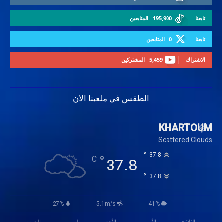
تابعنا
195,900
المتابعين
تابعنا
0
المتابعين
الاشتراك
5,459
المشتركين
الطقس في ملعبنا الان
KHARTOUM
Scattered Clouds
°
37.8
°
C
37.8
°
37.8
27%
5.1m/s
41%
الثلاثاء
الأثنين
الأحد
السبت
الجمعة