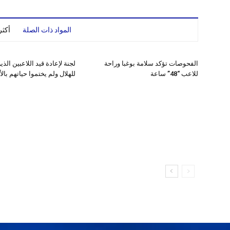
المواد ذات الصلة
أكث
الفحوصات تؤكد سلامة بوغبا وراحة
لجنة لإعادة قيد اللاعبين الذ
للاعب “48” ساعة
للهلال ولم يختموا حياتهم بال