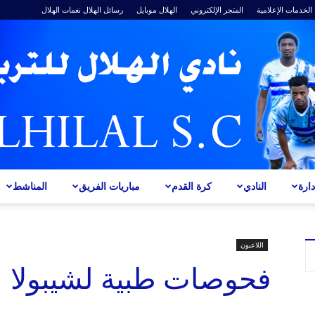
الخدمات الإعلامية
المتجر الإلكتروني
الهلال موبايل
رسائل الهلال
نغمات الهلال
ارة
النادي
كرة القدم
مباريات الفريق
المناشط
ALHILAL
اللاعبون
فحوصات طبية لشيبولا
S.C