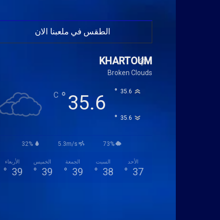
الطقس في ملعبنا الان
KHARTOUM
Broken Clouds
°
35.6
°
C
35.6
°
35.6
32%
5.3m/s
73%
الأحد
السبت
الجمعة
الخميس
الأربعاء
°
39
°
39
°
39
°
38
°
37