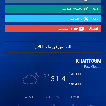
تابعنا
195,900
المتابعين
تابعنا
0
المتابعين
الاشتراك
5,459
المشتركين
الطقس في ملعبنا الان
KHARTOUM
Few Clouds
°
31.4
°
C
31.4
°
31.4
49%
7.3m/s
17%
الثلاثاء
الأثنين
الأحد
السبت
الجمعة