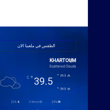
الطقس في ملعبنا الان
KHARTOUM
Scattered Clouds
°
39.5
°
C
39.5
°
39.5
22%
3.9m/s
33%