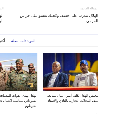
المقالة القادمة
الم
الهلال يتدرب على خفيف وكجيك يقسو على حراس
اله
المرمى
الب
المواد ذات الصلة
أكث
مجلس الهلال يكلف أمين المال بمتابعة
الهلال يهنئ القوات المسلح
ملف المحلات التجارية بالنادي والاستاد
السوداني بمناسبة اكتمال تحر
الخرطوم