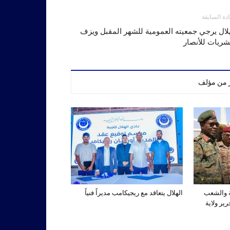
ادة السابقة
لال يرجي جمعيته العمومية للشهر المقبل ويزف
شريات للأنصار
ر من مؤلف
ة والشعب
الهلال يتعاقد مع ريجيكامب مديراً فنياً
ير ولاية