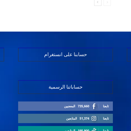
حسابنا على انستغرام
حساباتنا الرسمية
تابعنا
735,660
المعجبين
تابعنا
51,374
المتابعين
تابعنا
195,900
المتابعين