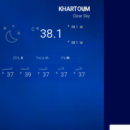
KHARTOUM
Clear Sky
°
38.1
°
C
38.1
°
38.1
25%
7m/s
5%
الأثنين
الأحد
السبت
الجمعة
الخميس
°
37
°
39
°
37
°
37
°
37