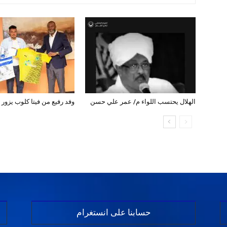
الهلال يحتسب اللواء م/ عمر علي حسن
وفد رفيع من فيتا كلوب يزور ب
حسابنا على انستغرام