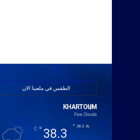
الطقس في ملعبنا الان
KHARTOUM
Few Clouds
°
38.3
°
C
38.3