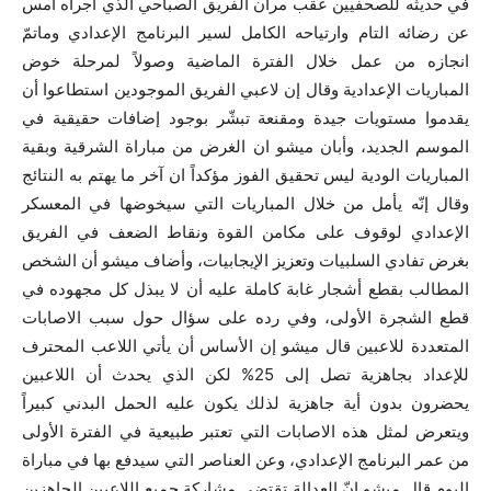
في حديثه للصحفيين عقب مران الفريق الصباحي الذي أجراه أمس
عن رضائه التام وارتياحه الكامل لسير البرنامج الإعدادي وماتمّ
انجازه من عمل خلال الفترة الماضية وصولاً لمرحلة خوض
المباريات الإعدادية وقال إن لاعبي الفريق الموجودين استطاعوا أن
يقدموا مستويات جيدة ومقنعة تبشّر بوجود إضافات حقيقية في
الموسم الجديد، وأبان ميشو ان الغرض من مباراة الشرقية وبقية
المباريات الودية ليس تحقيق الفوز مؤكداً ان آخر ما يهتم به النتائج
وقال إنّه يأمل من خلال المباريات التي سيخوضها في المعسكر
الإعدادي لوقوف على مكامن القوة ونقاط الضعف في الفريق
بغرض تفادي السلبيات وتعزيز الإيجابيات، وأضاف ميشو أن الشخص
المطالب بقطع أشجار غابة كاملة عليه أن لا يبذل كل مجهوده في
قطع الشجرة الأولى، وفي رده على سؤال حول سبب الاصابات
المتعددة للاعبين قال ميشو إن الأساس أن يأتي اللاعب المحترف
للإعداد بجاهزية تصل إلى 25% لكن الذي يحدث أن اللاعبين
يحضرون بدون أية جاهزية لذلك يكون عليه الحمل البدني كبيراً
ويتعرض لمثل هذه الاصابات التي تعتبر طبيعية في الفترة الأولى
من عمر البرنامج الإعدادي، وعن العناصر التي سيدفع بها في مباراة
اليوم قال ميشو إنّ العدالة تقتضي مشاركة جميع اللاعبين الجاهزين