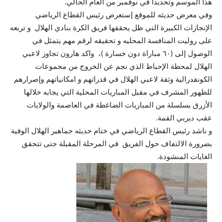
هذا الموسم وتحديدا في نوفمبر من العام الحالي.
وفي معرض حديثه للموقع إستعرض رئيس القطاع الرياضي
الإنجازات الكبيرة التي ظل يحققها فريق الكرة بنادي الهلال و تربعه
على روليت المنافسة المحليه و تحقيقه لرقم مهم يتمثل في
الوصول إلى (٦٠ مباراة دون خسارة )، واكد هارون تجاوز لاعبي
الهلال لمحطة الإحباط الذي نجم عن الخروج من مجموعات
الكونفدرالية وثقة لاعبي الهلال في قدراتهم و امكانياتهم وإصرارهم
للظهور المشرف في مقبل المباريات المحلية التي يجابه خلالها
الأزرق بسلسلة من المباريات الضاغطة في العاصمة والولايات
عقب ديربي القمة.
و ناشد رئيس القطاع الرياضي في ختام حديثه جماهير الهلال الوفية
بضرورة الالتفاف حول الفريق في المرحلة المقبلة حتى تتحقق
الغايات المنشودة.