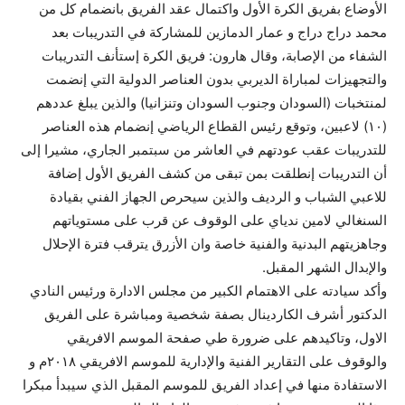
الأوضاع بفريق الكرة الأول واكتمال عقد الفريق بانضمام كل من
محمد دراج دراج و عمار الدمازين للمشاركة في التدريبات بعد
الشفاء من الإصابة، وقال هارون: فريق الكرة إستأنف التدريبات
والتجهيزات لمباراة الديربي بدون العناصر الدولية التي إنضمت
لمنتخبات (السودان وجنوب السودان وتنزانيا) والذين يبلغ عددهم
(١٠) لاعبين، وتوقع رئيس القطاع الرياضي إنضمام هذه العناصر
للتدريبات عقب عودتهم في العاشر من سبتمبر الجاري، مشيرا إلى
أن التدريبات إنطلقت بمن تبقى من كشف الفريق الأول إضافة
للاعبي الشباب و الرديف والذين سيحرص الجهاز الفني بقيادة
السنغالي لامين ندياي على الوقوف عن قرب على مستوياتهم
وجاهزيتهم البدنية والفنية خاصة وان الأزرق يترقب فترة الإحلال
والإبدال الشهر المقبل.
وأكد سيادته على الاهتمام الكبير من مجلس الادارة ورئيس النادي
الدكتور أشرف الكاردينال بصفة شخصية ومباشرة على الفريق
الاول، وتاكيدهم على ضرورة طي صفحة الموسم الافريقي
والوقوف على التقارير الفنية والإدارية للموسم الافريقي ٢٠١٨م و
الاستفادة منها في إعداد الفريق للموسم المقبل الذي سيبدأ مبكرا