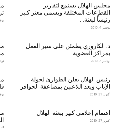
مجلس الهلال يستمع لتقارير
مج
القطاعات المختلفة ويسمي معتز كبير
تر
رئيساً لبعثة...
نوفمبر 
نوفمبر 4, 2010
د. الكاروري يطمئن على سير العمل
مج
بمراكز العضوية
من
نوفمبر 2, 2010
نوفمبر 
رئيس الهلال يعلن الطوارئ لجولة
مج
الإياب ويعد اللاعبين بمضاعفة الحوافز
قا
أكتوبر 31, 2010
نوفمبر 
اهتمام إعلامي كبير ببعثة الهلال
ما
ال
أكتوبر 27, 2010
أكتوبر 9