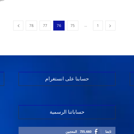
...
78
77
76
75
1
حسابنا على انستغرام
حساباتنا الرسمية
تابعنا
735,660
المعجبين