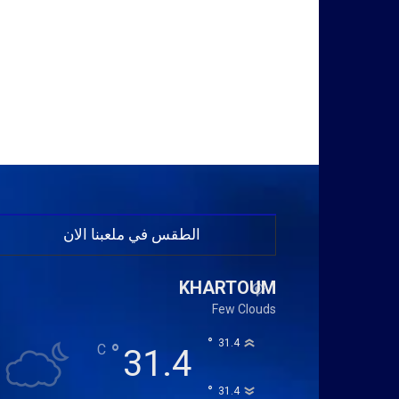
الطقس في ملعبنا الان
KHARTOUM
Few Clouds
°
31.4
°
C
31.4
°
31.4