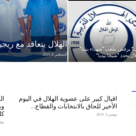
الهلال يتعاقد مع ريجيك
” يرفض ملعب “شهداء بنينا”
أغسطس 8, 2025
ال يحدد “شيخا بيديا”
اقبال كبير على عضوية الهلال في اليوم
ال
الأخير للحاق بالانتخابات والقطاع...
وي
كا
نوفمبر 5, 2010
نوفمبر 