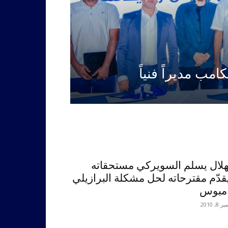
امب مديراً فنياً
هلال يسلم السويركي مستحقاته
قدّم مقترحاته لحل مشكلة البرازيلي
مبوس
8, 2010