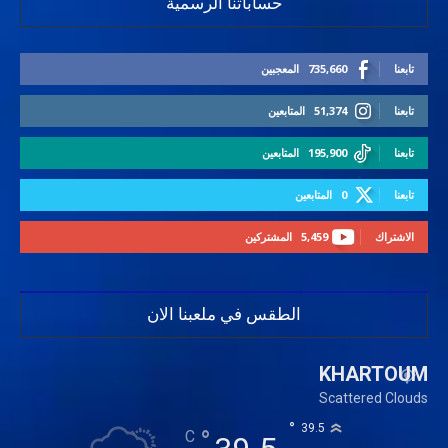
حساباتنا الرسمية
تابعنا
735,660
المعجبين
تابعنا
51,374
المتابعين
تابعنا
195,900
المتابعين
تابعنا
0
المتابعين
الاشتراك
5,459
المشتركين
الطقس في ملعبنا الان
KHARTOUM
Scattered Clouds
°
39.5
°
C