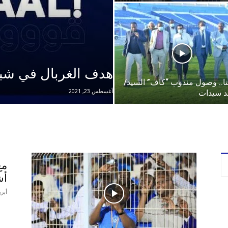
هدف الغربال في شبا
نا.. وصول مندوب “كاف” السيد/
أغسطس 23, 2021
 سيدات
مع
أش
أبريل 23