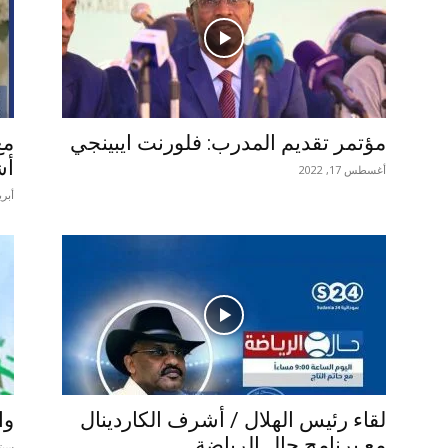
مؤتمر تقديم المدرب: فلورنت ايبينجي
مع
أش
أغسطس 17, 2022
أبريل 7
لقاء رئيس الهلال / أشرف الكاردينال
وا
مع برنامج حال الرياضة
سبتمبر