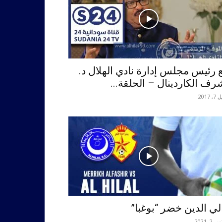
 رئيس مجلس إدارة نادي الهلال د.
رف الكاردينال – الحلقة...
, 2017
لي الدين خضر “بوغبا”
 2, 2021