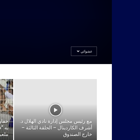
عشوائي
مع رئيس مجلس إدارة نادي الهلال د.
حفاو
أشرف الكاردينال – الحلقة الثالثة –
به “
خارج الصندوق
ملعبن