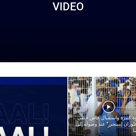
VIDEO
ة كبيرة واستقبال خاص حظي
فلوران إيبينجي” عند وصوله إلى
ا