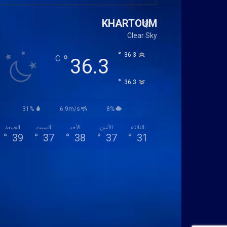
KHARTOUM
Clear Sky
°
36.3
°
C
36.3
°
36.3
31%
6.9m/s
8%
الثلاثاء
الأثنين
الأحد
السبت
الجمعة
°
39
°
37
°
38
°
37
°
31