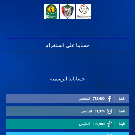
حسابنا على انستغرام
حساباتنا الرسمية
تابعنا
735,660
المعجبين
تابعنا
51,374
المتابعين
تابعنا
195,900
المتابعين