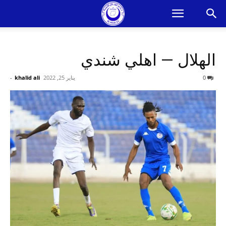
الهلال — اهلي شندي
0
يناير 25, 2022
khalid ali
-