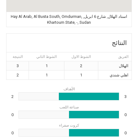
استاد الهلال, شارع 6 ابريل, Hay Al Arab, Al Busta South, Omdurman,
Khartoum State, -, Sudan
النتائج
الفريق
الشوط الاول
الشوط الثاني
النتيجة
الهلال
2
1
3
اهلي شندي
1
1
2
الأهداف
2
3
صناعة اللعب
0
0
كروت صفراء
0
0