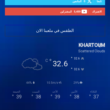
تابعنا
0
المتابعين
الاشتراك
5,459
المشتركين
الطقس في ملعبنا الان
KHARTOUM
Scattered Clouds
°
32.6
°
C
32.6
°
32.6
44%
10.5m/s
29%
الثلاثاء
الأثنين
الأحد
السبت
الجمعة
°
39
°
38
°
39
°
38
°
37