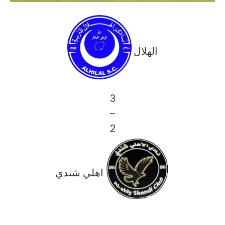
الهلال
3
—
2
اهلي شندي