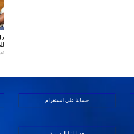
دا
لل
أكتوبر 2
حسابنا على انستغرام
حساباتنا الرسمية