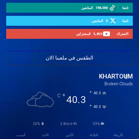
تابعنا
196,000
المتابعين
تابعنا
0
المتابعين
الاشتراك
5,459
المشتركين
الطقس في ملعبنا الان
KHARTOUM
Broken Clouds
°
40.3
°
C
40.3
°
40.3
20%
3.8m/s
59%
الأربعاء
الثلاثاء
الأثنين
الأحد
السبت