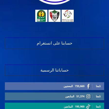
حسابنا على انستغرام
حساباتنا الرسمية
تابعنا
735,660
المعجبين
تابعنا
51,374
المتابعين
تابعنا
195,900
المتابعين