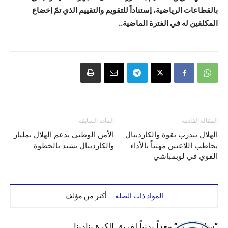
بالقطاعات الرياضية، إستناداً للتقويم والتقييم الذي تمّ إخضاع
المكلفين له في الفترة الماضية..
المقالة القادمة
المادة السابقة
الهلال يتدرب بقوة والكاردينال
الأمن الوطني يدعم الهلال بمليار
يخاطب اللاعبين مهنئاً بالأداء
والكاردينال يشيد بالخطوة
القوي في لوبمباشي
المواد ذات الصلة
أكثر من مؤلف
“سليم لبرق” معداً بدنياً لفريق الكرة بنادينا