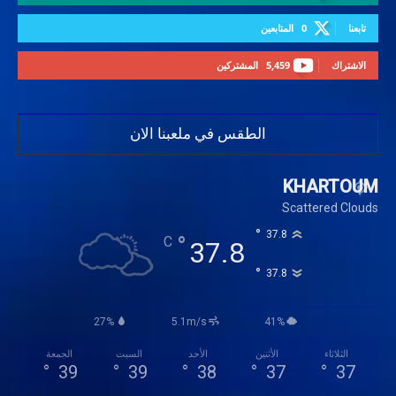
تابعنا
0
المتابعين
الاشتراك
5,459
المشتركين
الطقس في ملعبنا الان
KHARTOUM
Scattered Clouds
°
37.8
°
C
37.8
°
37.8
27%
5.1m/s
41%
الثلاثاء
الأثنين
الأحد
السبت
الجمعة
°
39
°
39
°
38
°
37
°
37