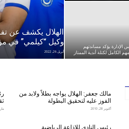
الهلال يكشف عن تفا
وكيل “كيلمي” في م
 الإدارة يؤكد مساندتهم
أبريل 26, 2022
م الكامل لكتلة أندية الممتاز
مالك جعفر: الهلال يواجه بطلاً ولابد من
رئ
الفوز عليه لتحقيق البطولة
ثق
أكتوبر 28, 2010
مارس 30
رئيس النادي للإذاعة الرياضية