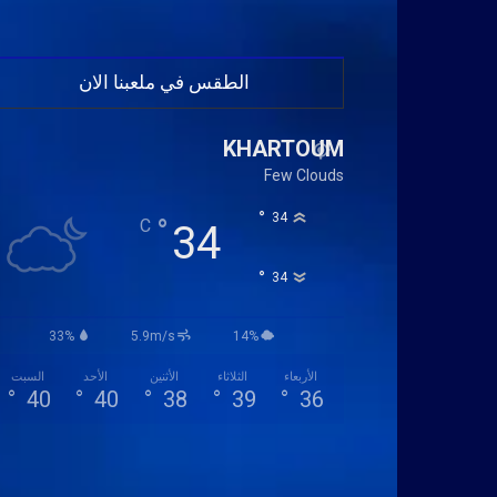
الطقس في ملعبنا الان
KHARTOUM
Few Clouds
°
34
°
C
34
°
34
33%
5.9m/s
14%
الأربعاء
الثلاثاء
الأثنين
الأحد
السبت
°
40
°
40
°
38
°
39
°
36